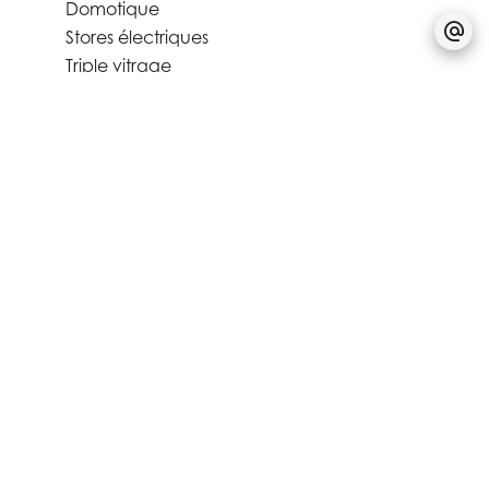
Domotique
Stores électriques
Triple vitrage
Ventilation double flux
Alarme incendie
Ascenseur
Local à vélo
Alarme
Vidéophone
Fenêtre aluminium
Stores
Accès PMR
Buanderie commune
Porte blindée