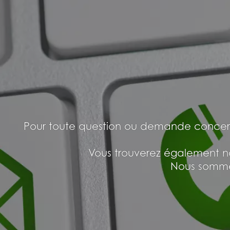
Pour toute question ou demande concernan
Vous trouverez également no
Nous sommes