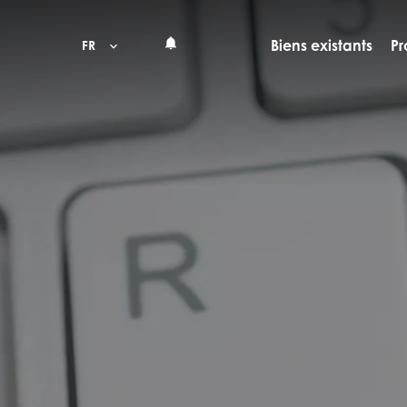
Biens existants
Pr
FR