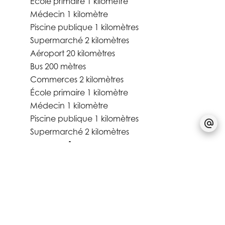
École primaire
1 kilomètre
Médecin
1 kilomètre
Piscine publique
1 kilomètres
Supermarché
2 kilomètres
Aéroport
20 kilomètres
Bus
200 mètres
Commerces
2 kilomètres
École primaire
1 kilomètre
Médecin
1 kilomètre
Piscine publique
1 kilomètres
Supermarché
2 kilomètres
Prestations
Domotique
Fenêtre aluminium
Stores électriques
Triple vitrage
Ventilation double flux