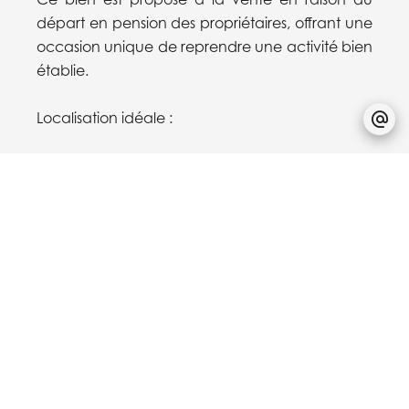
départ en pension des propriétaires, offrant une
occasion unique de reprendre une activité bien
établie.
Localisation idéale :
L’immeuble bénéficie d’une situation
stratégique à Luxembourg-Gare, à proximité
immédiate de toutes les commodités : gare
centrale, tramway, transports en commun (arrêt
à 100 m), commerces, bureaux, établissements
scolaires, et accès aux autoroutes.
Caractéristiques principales :
- Surface habitable : environ 511 m²
- Surface totale : environ 720 m²