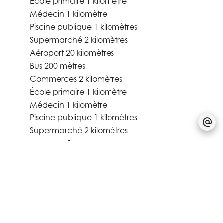
École primaire
1 kilomètre
Médecin
1 kilomètre
Piscine publique
1 kilomètres
Supermarché
2 kilomètres
Aéroport
20 kilomètres
Bus
200 mètres
Commerces
2 kilomètres
École primaire
1 kilomètre
Médecin
1 kilomètre
Piscine publique
1 kilomètres
Supermarché
2 kilomètres
Prestations
Domotique
Fenêtre aluminium
Stores électriques
Triple vitrage
Ventilation double flux